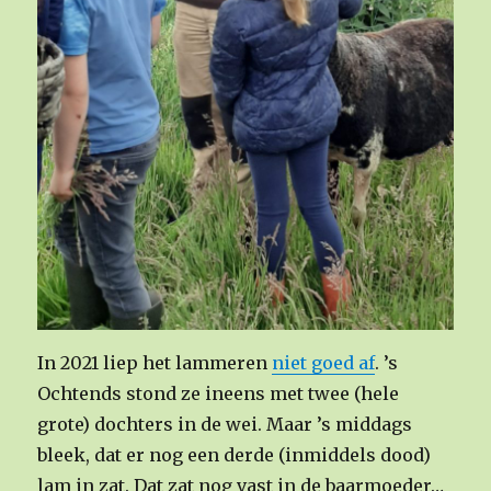
In 2021 liep het lammeren
niet goed af
. ’s
Ochtends stond ze ineens met twee (hele
grote) dochters in de wei. Maar ’s middags
bleek, dat er nog een derde (inmiddels dood)
lam in zat. Dat zat nog vast in de baarmoeder…