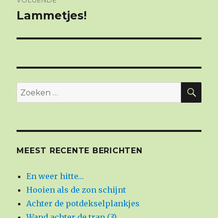
Lammetjes!
Volgend
bericht:
ZO
Zoeken
naar:
MEEST RECENTE BERICHTEN
En weer hitte…
Hooien als de zon schijnt
Achter de potdekselplankjes
Wand achter de trap (3)