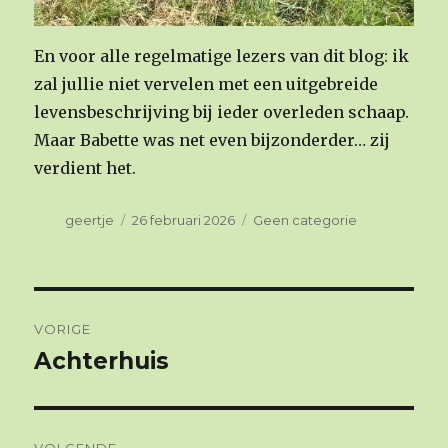
En voor alle regelmatige lezers van dit blog: ik
zal jullie niet vervelen met een uitgebreide
levensbeschrijving bij ieder overleden schaap.
Maar Babette was net even bijzonderder… zij
verdient het.
Auteur
geertje
Geplaatst
26 februari 2026
Categorieën
Geen categorie
op
Berichtnavigatie
VORIGE
Achterhuis
Vorig
bericht:
VOLGENDE