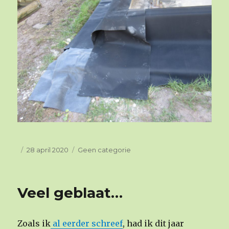
Geplaatst
28 april 2020
Categorieën
Geen categorie
op
Veel geblaat…
Zoals ik
al eerder schreef
, had ik dit jaar