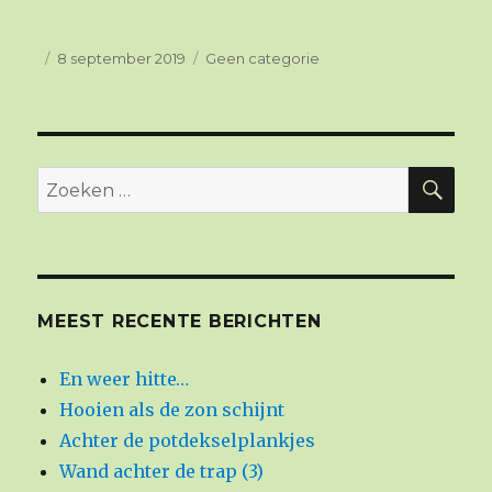
Geplaatst
8 september 2019
Categorieën
Geen categorie
op
ZO
Zoeken
naar:
MEEST RECENTE BERICHTEN
En weer hitte…
Hooien als de zon schijnt
Achter de potdekselplankjes
Wand achter de trap (3)