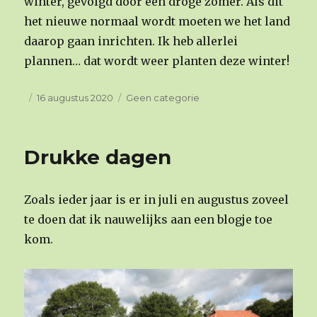
winter, gevolgd door een droge zomer. Als dit
het nieuwe normaal wordt moeten we het land
daarop gaan inrichten. Ik heb allerlei
plannen… dat wordt weer planten deze winter!
Geplaatst
16 augustus 2020
Categorieën
Geen categorie
op
Drukke dagen
Zoals ieder jaar is er in juli en augustus zoveel
te doen dat ik nauwelijks aan een blogje toe
kom.