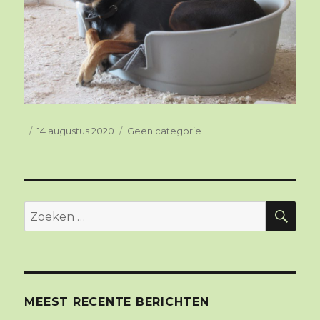
Geplaatst
14 augustus 2020
Categorieën
Geen categorie
op
ZO
Zoeken
naar:
MEEST RECENTE BERICHTEN