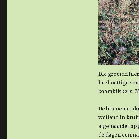
Die groeien hier
heel nuttige soor
boomkikkers. Ma
De bramen maken
weiland in krui
afgemaaide top g
de dagen eenmaa