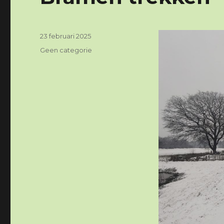
Geplaatst
23 februari 2025
op
Categorieën
Geen categorie