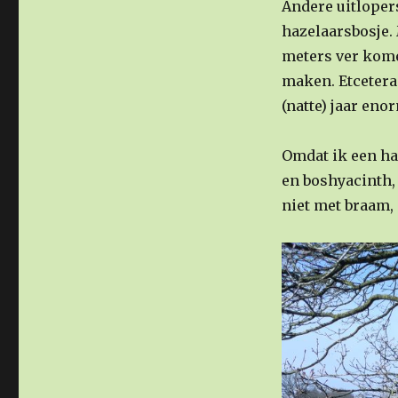
Andere uitlopers
hazelaarsbosje. 
meters ver kome
maken. Etcetera
(natte) jaar eno
Omdat ik een ha
en boshyacinth, 
niet met braam, 