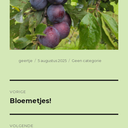
Auteur
geertje
Geplaatst
5 augustus 2025
Categorieën
Geen categorie
op
Berichtnavigatie
VORIGE
Bloemetjes!
Vorig
bericht:
VOLGENDE