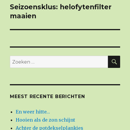
Seizoensklus: helofytenfilter
Volgend
maaien
bericht:
ZO
Zoeken
naar:
MEEST RECENTE BERICHTEN
En weer hitte…
Hooien als de zon schijnt
Achter de potdekselplankjes