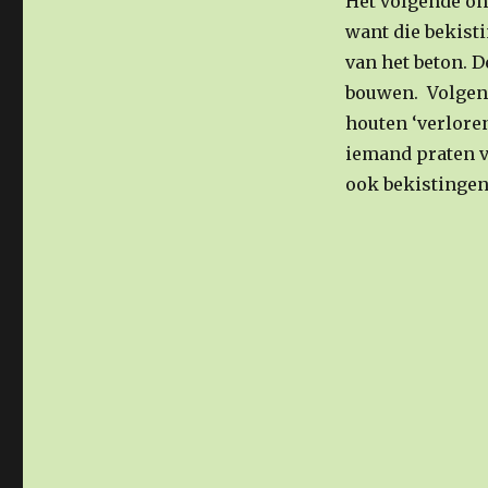
Het volgende on
want die bekist
van het beton. D
bouwen. Volgens
houten ‘verlore
iemand praten v
ook bekistinge