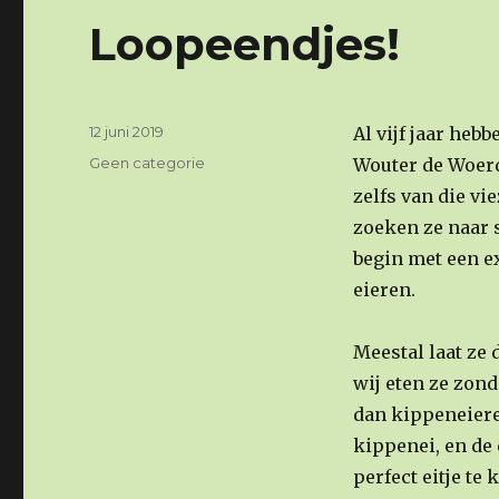
Loopeendjes!
Geplaatst
12 juni 2019
Al vijf jaar heb
op
Categorieën
Geen categorie
Wouter de Woerd
zelfs van die vi
zoeken ze naar s
begin met een e
eieren.
Meestal laat ze 
wij eten ze zon
dan kippeneieren
kippenei, en de 
perfect eitje te 