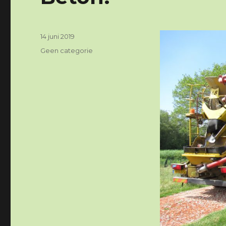
Geplaatst
14 juni 2019
op
Categorieën
Geen categorie