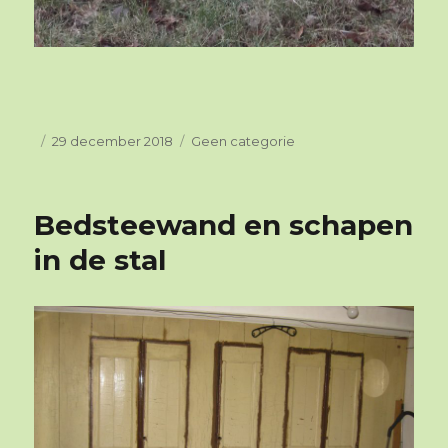
Geplaatst
29 december 2018
Categorieën
Geen categorie
op
Bedsteewand en schapen
in de stal