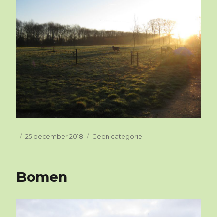
Geplaatst
25 december 2018
Categorieën
Geen categorie
op
Bomen