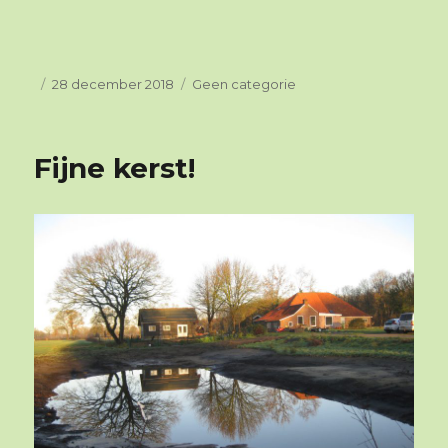
Geplaatst
28 december 2018
Categorieën
Geen categorie
op
Fijne kerst!