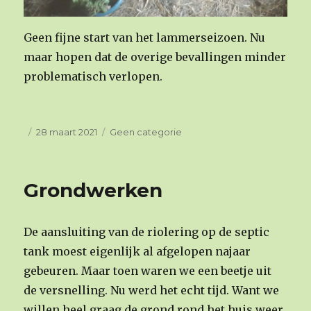
Geen fijne start van het lammerseizoen. Nu
maar hopen dat de overige bevallingen minder
problematisch verlopen.
Geplaatst
28 maart 2021
Categorieën
Geen categorie
op
Grondwerken
De aansluiting van de riolering op de septic
tank moest eigenlijk al afgelopen najaar
gebeuren. Maar toen waren we een beetje uit
de versnelling. Nu werd het echt tijd. Want we
willen heel graag de grond rond het huis weer