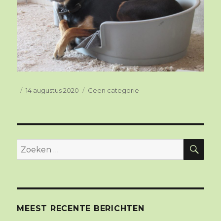
Geplaatst
14 augustus 2020
Categorieën
Geen categorie
op
ZO
Zoeken
naar:
MEEST RECENTE BERICHTEN