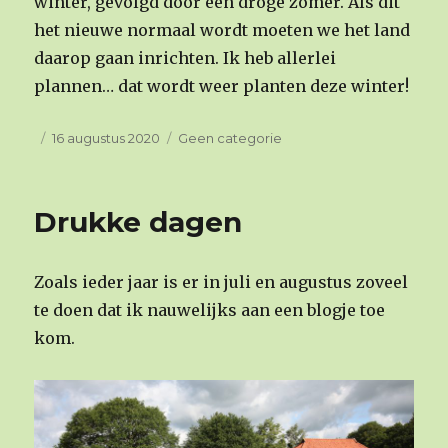
winter, gevolgd door een droge zomer. Als dit
het nieuwe normaal wordt moeten we het land
daarop gaan inrichten. Ik heb allerlei
plannen… dat wordt weer planten deze winter!
Geplaatst
16 augustus 2020
Categorieën
Geen categorie
op
Drukke dagen
Zoals ieder jaar is er in juli en augustus zoveel
te doen dat ik nauwelijks aan een blogje toe
kom.