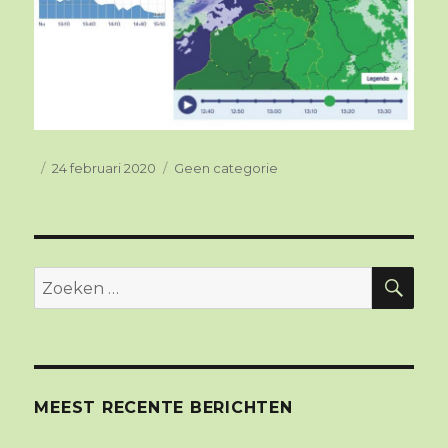
Geplaatst
24 februari 2020
Categorieën
Geen categorie
op
ZO
Zoeken
naar:
MEEST RECENTE BERICHTEN