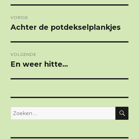
Berichtnavigatie
VORIGE
Achter de potdekselplankjes
Vorig
bericht:
VOLGENDE
En weer hitte…
Volgend
bericht:
ZO
Zoeken
naar: