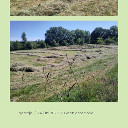
Auteur
geertje
Geplaatst
24 juni 2026
Categorieën
Geen categorie
op