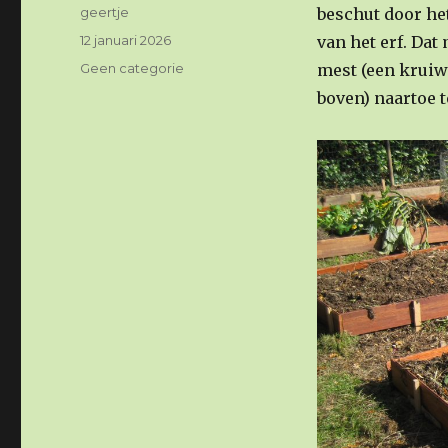
Auteur
geertje
beschut door he
Geplaatst
12 januari 2026
van het erf. Dat
op
Categorieën
Geen categorie
mest (een kruiw
boven) naartoe t