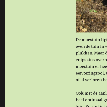
De moestuin ligt
even de tuin in 
plukken. Maar do
enigszins overhe
moestuin er hee
een teringzooi, 
of al verloren he
Ook met de aan
heel optimaal g
tuin. En stukje 