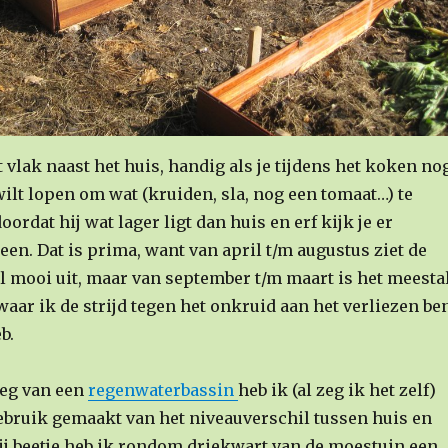
 vlak naast het huis, handig als je tijdens het koken no
wilt lopen om wat (kruiden, sla, nog een tomaat…) te
ordat hij wat lager ligt dan huis en erf kijk je er
en. Dat is prima, want van april t/m augustus ziet de
l mooi uit, maar van september t/m maart is het meesta
waar ik de strijd tegen het onkruid aan het verliezen be
b.
leg van een
regenwaterbassin
heb ik (al zeg ik het zelf)
ebruik gemaakt van het niveauverschil tussen huis en
bij beetje heb ik rondom driekwart van de moestuin een