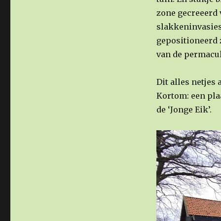
zone gecreeerd 
slakkeninvasies.
gepositioneerd 
van de permacul
Dit alles netje
Kortom: een plaa
de ‘Jonge Eik’.